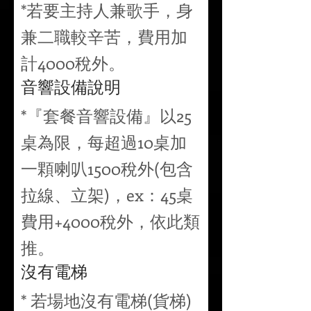
*若要主持人兼歌手，身
兼二職較辛苦，費用加
計4000稅外。
音響設備說明
*『套餐音響設備』以25
桌為限，每超過10桌加
一顆喇叭1500稅外(包含
拉線、立架)，ex：45桌
費用+4000稅外，依此類
推。
沒有電梯
* 若場地沒有電梯(貨梯)