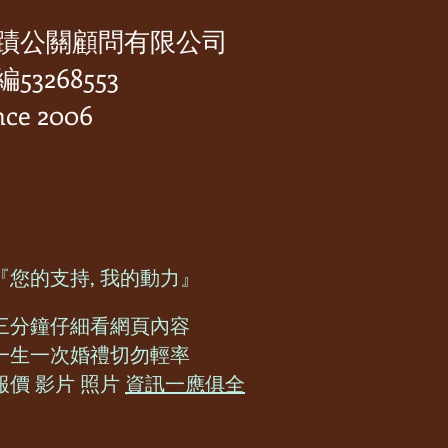
蹟公關顧問有限公司
53268553
nce 2006
『您的支持, 我的動力』
三分鐘仔細看網頁​內容
一生一次婚禮切勿輕率
​報價 影片 照片
資訊一應俱全​