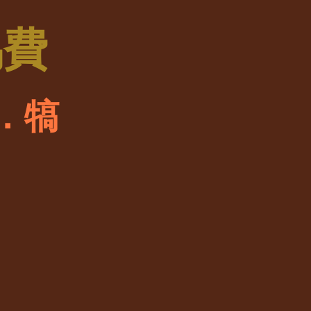
馬費
．犒