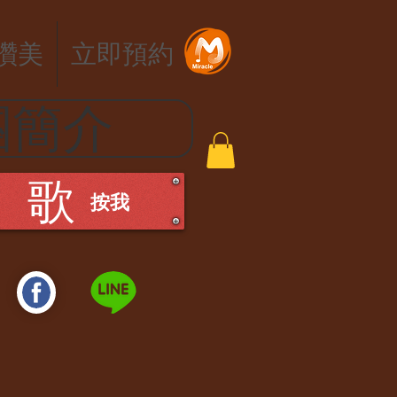
讚美
立即預約
團簡介
 歌
​按我