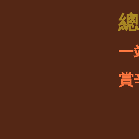
​
一
賞