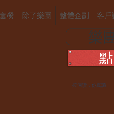
套餐
除了樂團
整體企劃
客戶
樂
點
​按個讚，你真讚