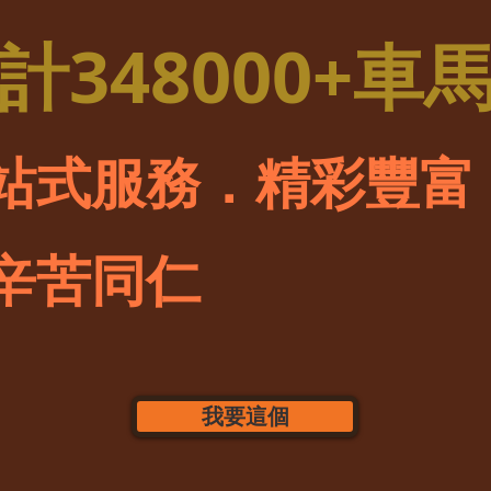
總計348000+車
站式服務．精彩豐富
辛苦同仁
我要這個