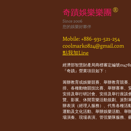
®
奇蹟娛樂樂團
Since 2006
您的娛樂好夥伴
Mobile: +886-931-521-254
coolmark0824@gmail.com
點我加Line
經濟部智慧財產局商標審定編號014781
『奇蹟』營業項目如下：
籌辦教育或娛樂競賽、舉辦教育競賽
排、各種動物競技比賽、舉辦賽車、
安排及舉行研討會、安排及舉行座談
覽、影展、休閒育樂活動規劃、派對
辦表演（經理人服務）、代售各種活
運動及文化活動、舉辦娛樂活動、舉
場演奏、現場表演、管弦樂隊服務、