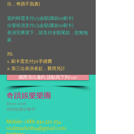
出，奇蹟不負責)
簽約時需支付1/3金額(匯款or刷卡)
出發前須支付1/3金額(匯款or刷卡)
表演完畢當下，請支付全額尾款，恕無拖
延
PS:
1. 刷卡需支付3%手續費
2. 第三位表演者起，費用另計
國際演出邀約 請點我下列logo
奇蹟娛樂樂團
Since 2006
您的娛樂好夥伴
Mobile:
+886-931-521-254
coolmark0824@gmail.com