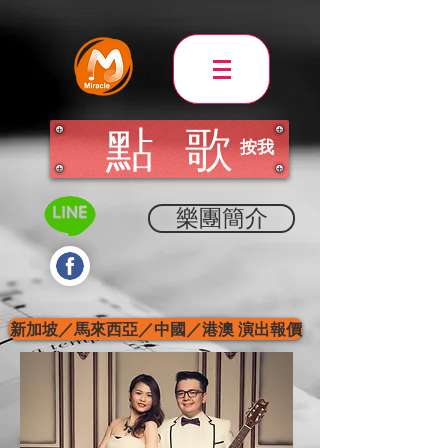
點 歌
​按我
樂團簡介
新加坡／馬來西亞／中國／港澳 演出報價