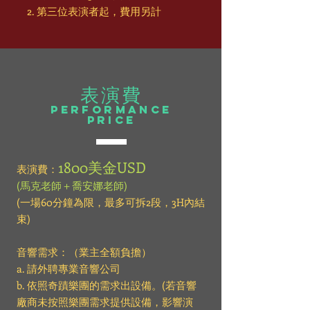
2. 第三位表演者起，費用另計
表演費
performance
Price
1800美金USD
​表演費：
(馬克老師＋喬安娜老師)
(一場60分鐘為限，最多可拆2段，3H內結
束)
音響需求：（業主全額負擔）
a. 請外聘專業音響公司
b. 依照奇蹟樂團的需求出設備。(若音響
廠商未按照樂團需求提供設備，影響演