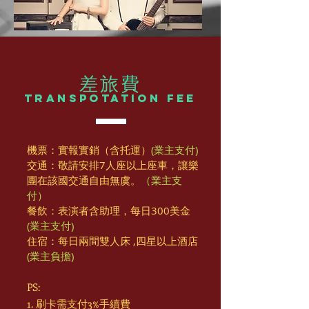
差旅費
transpotation Fee
機票：實報實銷（含托運）
(業主支付)
​交通：敬請安排7人座以上座車，讓樂
團在該國交通自由無虞。
（業主支
付）
餐飲：表演者含助理，每日300美金
(業主支付)
住宿：每日兩間雙人床 ,四星以上酒店
(業主負擔)
PS:
1. 刷卡需支付3%手續費