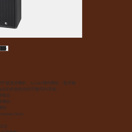
2吋"超低音喇叭、1.5"x10 陣列喇叭、藍牙輸
及主輸出的多頻組合的可攜式PA系統。
 功率輸出
低音喇叭
列喇叭
stereo line)
EQ)