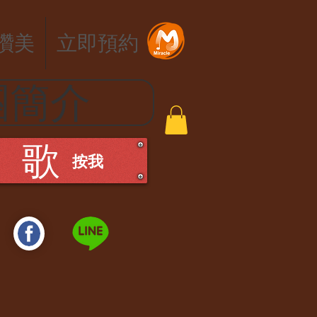
讚美
立即預約
團簡介
 歌
​按我