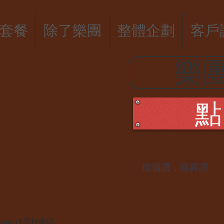
套餐
除了樂團
整體企劃
客戶
樂
點
​按個讚，你真讚
gepas 1K音柱喇叭