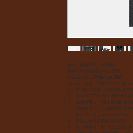
附贈：原廠外套、原廠配件
板車Dolly 新台幣4100加價購
STAGEPAS 1K 
可攜式 PA 系統
1000W、具備 5 聲道數位混音機、1
入、SPX 數位殘響和 1 鍵EQ以
1000W (HF:190W+LF:810W)
低頻使用 12”等級中最強的超
高頻使用 1.5” x10 薄型線性陣
數位混音器 (3 mono mic/line + 1 
無段主輸出多情境模式選擇
每一軌都有一個一鍵EQ(1-knob 