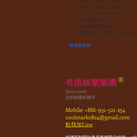
高解析度 SPX 數位殘響（4 
2x Hi-Z（高阻抗）輸入
有Link out 和 Monitor out
內附專屬保護套
殘響腳踏開關(選配)
專屬板車，讓攜帶更方便(選配)
點我看規格
®
奇蹟娛樂樂團
Since 2006
您的娛樂好夥伴
Mobile: +886-931-521-254
coolmark0824@gmail.com
點我加Line