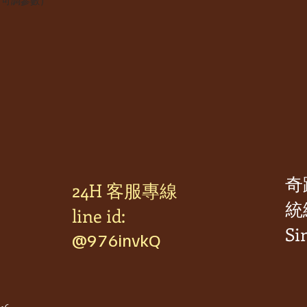
種，可調參數）
奇
24H 客服專線
統編
line id:
Si
@976invkQ